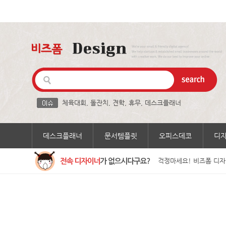
체육대회
,
돌잔치
,
견학
,
휴무
,
데스크플래너
데스크플래너
문서템플릿
오피스데코
디
걱정마세요! 비즈폼 디자