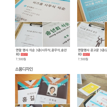
연말 행사 식순 3종(시무식,종무식,송년
연말행사 공고문 3종(
회)
회)
7,500원
7,500원