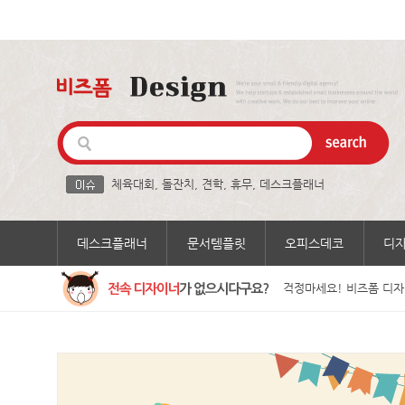
체육대회
,
돌잔치
,
견학
,
휴무
,
데스크플래너
데스크플래너
문서템플릿
오피스데코
디
걱정마세요! 비즈폼 디자