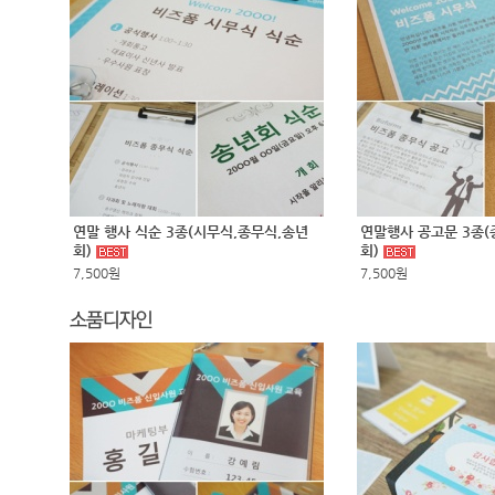
연말 행사 식순 3종(시무식,종무식,송년
연말행사 공고문 3종(
회)
회)
7,500원
7,500원