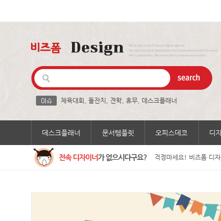
체육대회
,
돌잔치
,
견학
,
휴무
,
데스크플래너
데스크플래너
문서템플릿
오피스데코
디
걱정마세요! 비즈폼 디자