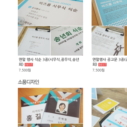
연말 행사 식순 3종(시무식,종무식,송년
연말행사 공고문 3종(
회)
회)
7,500원
7,500원