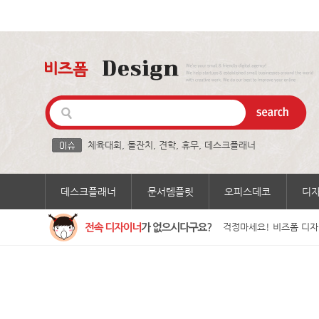
체육대회
,
돌잔치
,
견학
,
휴무
,
데스크플래너
데스크플래너
문서템플릿
오피스데코
디
걱정마세요! 비즈폼 디자