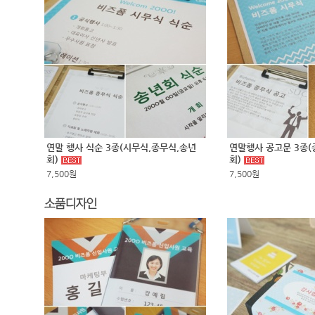
연말 행사 식순 3종(시무식,종무식,송년
연말행사 공고문 3종(
회)
회)
7,500원
7,500원