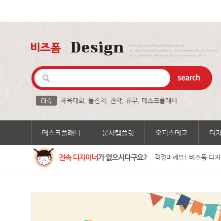
체육대회
,
돌잔치
,
견학
,
휴무
,
데스크플래너
데스크플래너
문서템플릿
오피스데코
디
걱정마세요! 비즈폼 디자