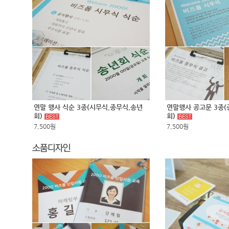
연말 행사 식순 3종(시무식,종무식,송년
연말행사 공고문 3종(
회)
회)
7,500원
7,500원