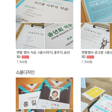
연말 행사 식순 3종(시무식,종무식,송년
연말행사 공고문 3종(
회)
회)
7,500원
7,500원