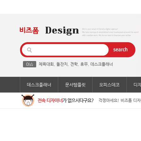
체육대회
,
돌잔치
,
견학
,
휴무
,
데스크플래너
데스크플래너
문서템플릿
오피스데코
디
걱정마세요! 비즈폼 디자