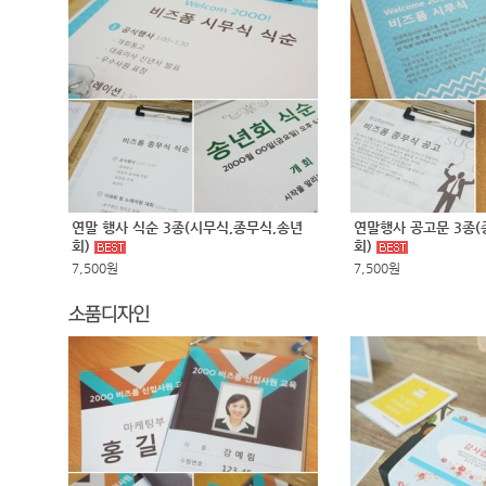
연말 행사 식순 3종(시무식,종무식,송년
연말행사 공고문 3종(
회)
회)
7,500원
7,500원