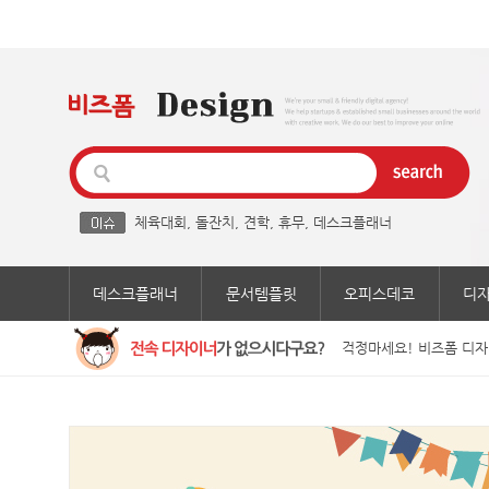
체육대회
,
돌잔치
,
견학
,
휴무
,
데스크플래너
데스크플래너
문서템플릿
오피스데코
디
걱정마세요! 비즈폼 디자