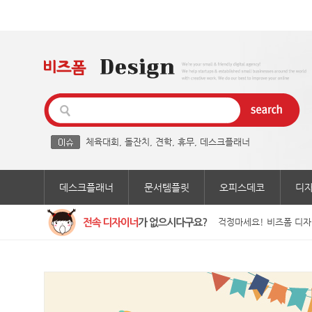
체육대회
,
돌잔치
,
견학
,
휴무
,
데스크플래너
데스크플래너
문서템플릿
오피스데코
디
걱정마세요! 비즈폼 디자