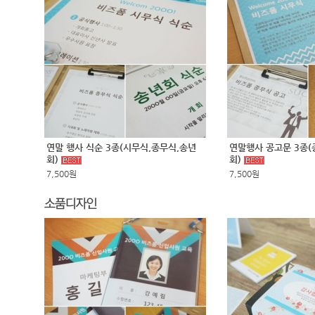
연말 행사 식순 3종(시무식,종무식,송년
연말행사 공고문 3종(
회)
회)
7,500원
7,500원