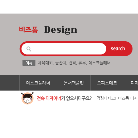
체육대회
,
돌잔치
,
견학
,
휴무
,
데스크플래너
데스크플래너
문서템플릿
오피스데코
디
걱정마세요! 비즈폼 디자