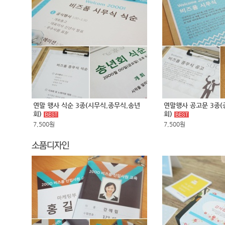
연말 행사 식순 3종(시무식,종무식,송년
연말행사 공고문 3종(
회)
회)
7,500원
7,500원