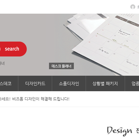
래너
스데코
디자인카드
소품디자인
상황별 패키지
업종
세요! 비즈폼 디자인이 해결해 드립니다!