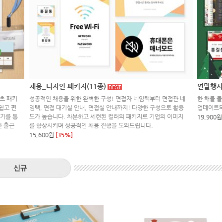
채용_디자인 패키지(11종)
연말행사
츠 패키
성공적인 채용을 위한 완벽한 구성! 면접자 네임택부터 면접관 네
한 해를 
쉽고 편
임택, 면접 대기실 안내, 면접실 안내까지! 다양한 구성으로 활용
업데이트
키기를 통
도가 높습니다. 차분하고 세련된 컬러의 패키지로 기업의 이미지
19,900원
한 출근
를 향상시키며 성공적인 채용 진행을 도와드립니다.
15,600원
[35%]