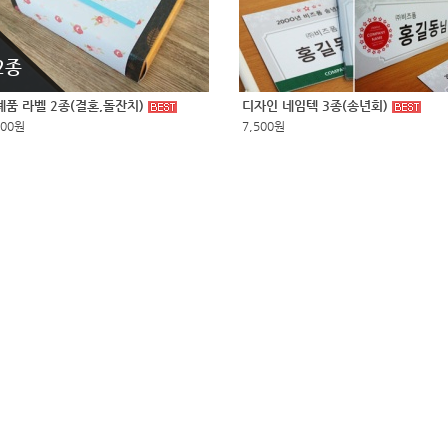
2종
례품 라벨 2종(결혼,돌잔치)
디자인 네임텍 3종(송년회)
500원
7,500원