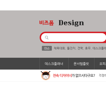
체육대회
,
돌잔치
,
견학
,
휴무
,
데스크플
데스크플래너
문서템플릿
오피
걱정마