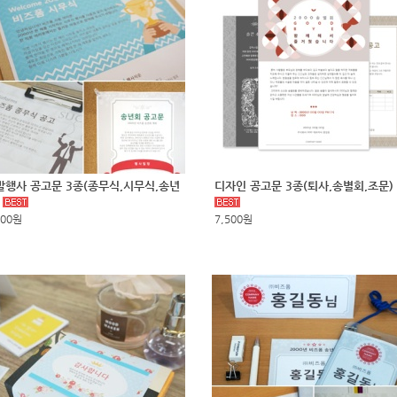
말행사 공고문 3종(종무식,시무식,송년
디자인 공고문 3종(퇴사,송별회,조문)
)
500원
7,500원