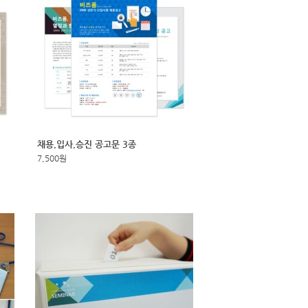
채용,입사,승진 공고문 3종
7,500원