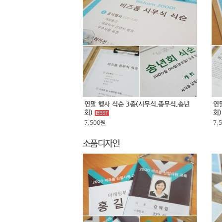
연말 행사 식순 3종(시무식,종무식,송년
연
회)
회
7,500원
7,