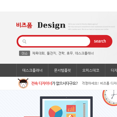
체육대회
,
돌잔치
,
견학
,
휴무
,
데스크플래너
데스크플래너
문서템플릿
오피스데코
디
걱정마세요! 비즈폼 디자