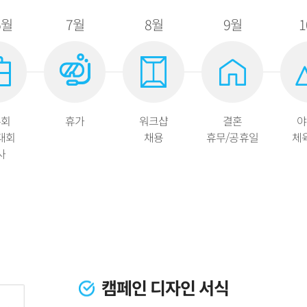
5월
7월
8월
9월
1
유회
휴가
워크샵
결혼
야
대회
채용
휴무/공휴일
체
사
캠페인 디자인 서식