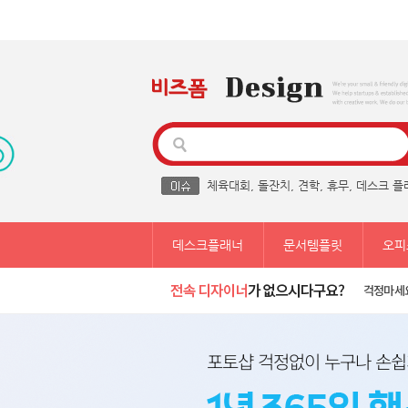
체육대회
,
돌잔치
,
견학
,
휴무
,
데스크 플
데스크플래너
문서템플릿
오피
걱정마세요
포토샵 걱정없이 누구나 손쉽