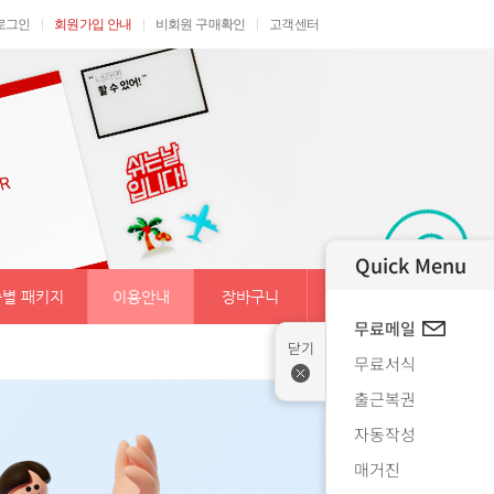
로그인
회원가입 안내
비회원 구매확인
고객센터
Quick Menu
별 패키지
이용안내
장바구니
무료메일
무료서식
출근복권
자동작성
매거진