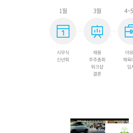
1월
3월
4~
시무식
채용
야
신년회
주주총회
체육
워크샵
입
결혼