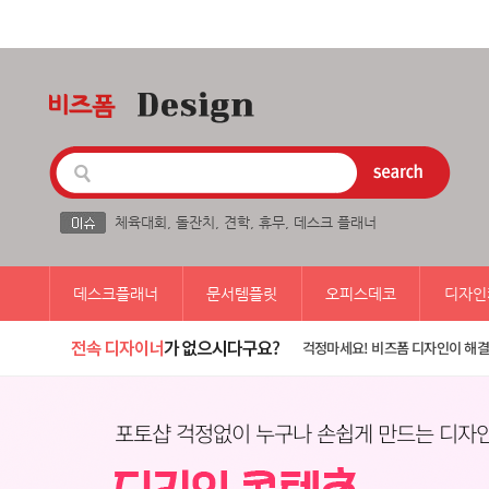
체육대회
,
돌잔치
,
견학
,
휴무
,
데스크 플래너
데스크플래너
문서템플릿
오피스데코
디자인
걱정마세요! 비즈폼 디자인이 해결
포토샵 걱정없이 누구나 손쉽게 만드는 디자