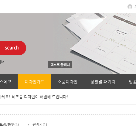
래너
스데코
디자인카드
소품디자인
상황별 패키지
업종
세요! 비즈폼 디자인이 해결해 드립니다!
포장/봉투(4)
편지지(1)