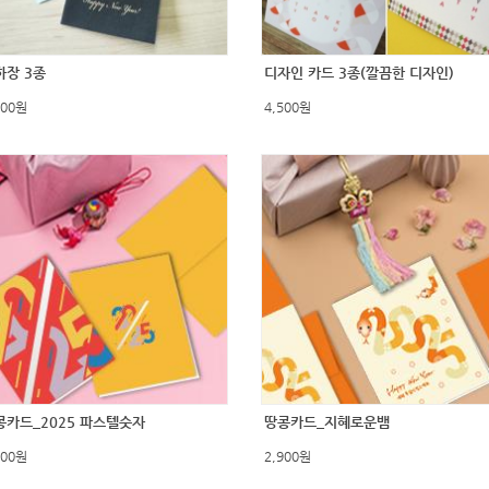
하장 3종
디자인 카드 3종(깔끔한 디자인)
500원
4,500원
콩카드_2025 파스텔숫자
땅콩카드_지혜로운뱀
900원
2,900원