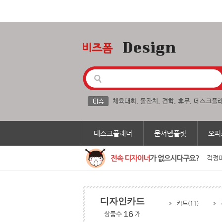
체육대회
,
돌잔치
,
견학
,
휴무
,
데스크플
데스크플래너
문서템플릿
오피
걱정마
디자인카드
카드(11)
16
상품수
개