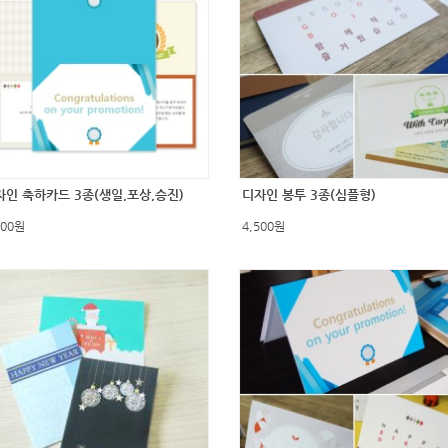
자인 축하카드 3종(생일,포상,승진)
디자인 봉투 3종(심플형)
500원
4,500원