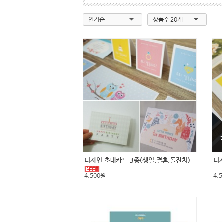
인기순
상품수 20개
디자인 초대카드 3종(생일,결혼,돌잔치)
디
4,500원
4,