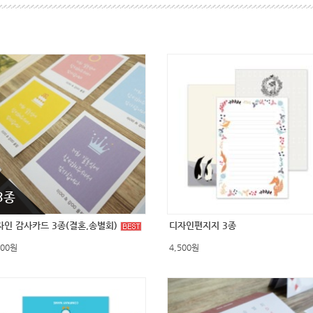
3종
자인 감사카드 3종(결혼,송별회)
디자인편지지 3종
500원
4,500원