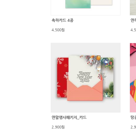
축하카드 4종
연
4,500원
4,
연말행사패키지_카드
땅
2,900원
2,