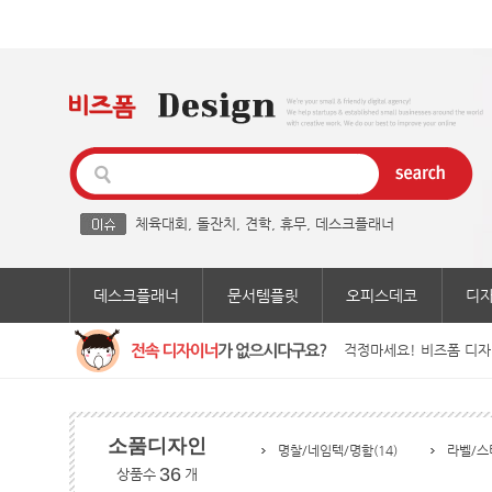
체육대회
,
돌잔치
,
견학
,
휴무
,
데스크플래너
데스크플래너
문서템플릿
오피스데코
디
걱정마세요! 비즈폼 디자
소품디자인
명찰/네임텍/명함(14)
라벨/스
36
상품수
개