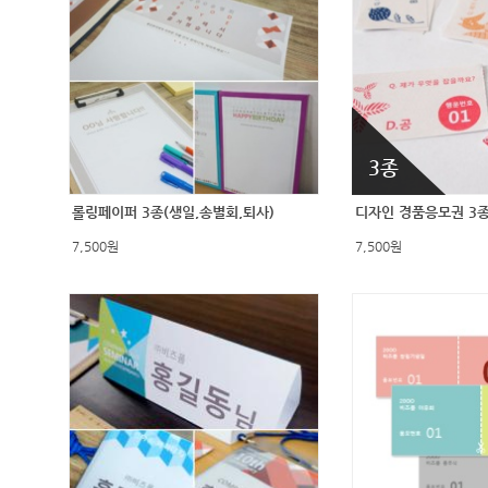
3종
롤링페이퍼 3종(생일,송별회,퇴사)
디자인 경품응모권 3
7,500원
7,500원