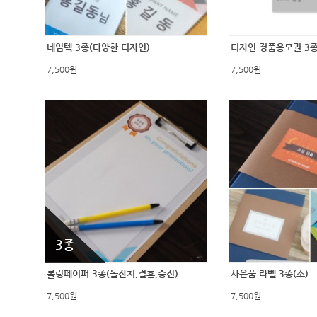
네임텍 3종(다양한 디자인)
디자인 경품응모권 3종
7,500원
7,500원
3종
롤링페이퍼 3종(돌잔치,결혼,승진)
사은품 라벨 3종(소)
7,500원
7,500원