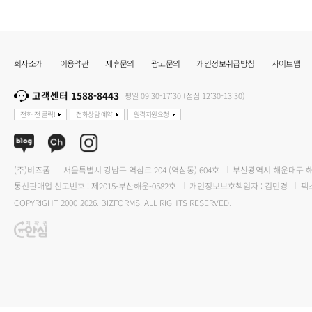
회사소개
이용약관
제휴문의
광고문의
개인정보취급방침
사이트맵
고객센터 1588-8443
평일 09:30-17:30 (점심 12:30-13:30)
전화 전 클릭!
전화상담 예약
원격지원요청
(주)비즈폼
서울특별시 강남구 역삼로 204 (역삼동) 604호
부산광역시 해운대구 해운
통신판매업 신고번호 : 제2015-부산해운-0582호
개인정보보호책임자 : 김민경
팩스
COPYRIGHT 2000-2026. BIZFORMS. ALL RIGHTS RESERVED.