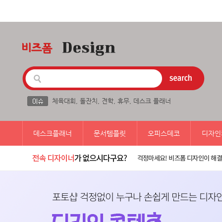
체육대회
,
돌잔치
,
견학
,
휴무
,
데스크 플래너
데스크플래너
문서템플릿
오피스데코
디자인
걱정마세요! 비즈폼 디자인이 해결
포토샵 걱정없이 누구나 손쉽게 만드는 디자