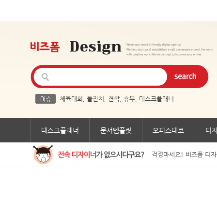
체육대회
,
돌잔치
,
견학
,
휴무
,
데스크플래너
데스크플래너
문서템플릿
오피스데코
디
걱정마세요! 비즈폼 디자