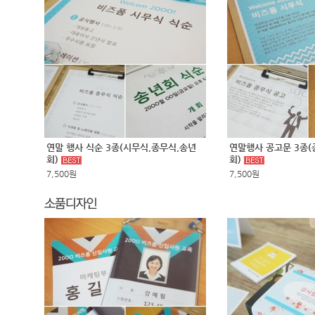
연말 행사 식순 3종(시무식,종무식,송년
연말행사 공고문 3종(
회)
회)
7,500원
7,500원