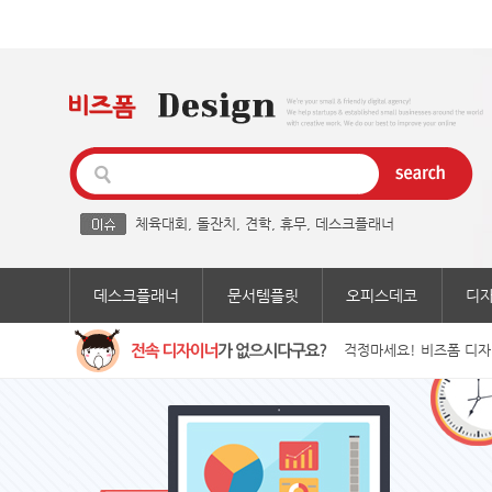
체육대회
,
돌잔치
,
견학
,
휴무
,
데스크플래너
데스크플래너
문서템플릿
오피스데코
디
걱정마세요! 비즈폼 디자