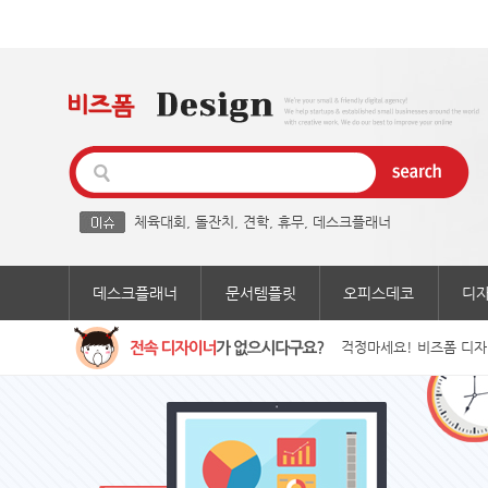
체육대회
,
돌잔치
,
견학
,
휴무
,
데스크플래너
데스크플래너
문서템플릿
오피스데코
디
걱정마세요! 비즈폼 디자