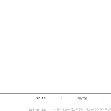
회사소개
|
이용약관
|
서울시 강남구 역삼로 204 (역삼동) 604호 / 부