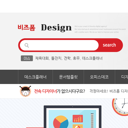
체육대회
,
돌잔치
,
견학
,
휴무
,
데스크플래너
데스크플래너
문서템플릿
오피스데코
디
걱정마세요! 비즈폼 디자