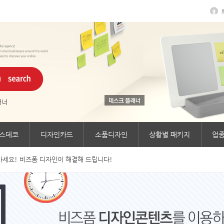
래너
스데코
디자인카드
소품디자인
상황별 패키지
업종
세요! 비즈폼 디자인이 해결해 드립니다!