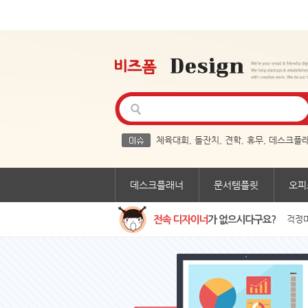
체육대회
,
돌잔치
,
견학
,
휴무
,
데스크플
데스크플래너
문서템플릿
오피
걱정마