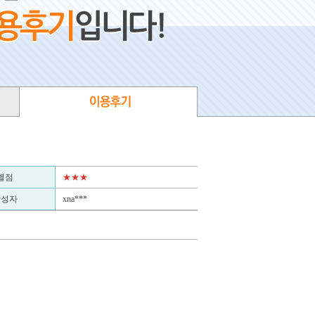
별점
★★★
작성자
xna***