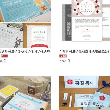
말행사 공고문 3종(종무식,시무식,송년
디자인 공고문 3종(퇴사,송별회,조문)
)
500원
7,500원