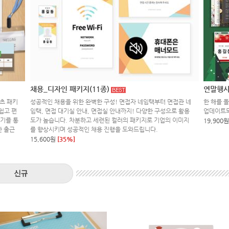
채용_디자인 패키지(11종)
연말행사
츠 패키
성공적인 채용을 위한 완벽한 구성! 면접자 네임택부터 면접관 네
한 해를 
쉽고 편
임택, 면접 대기실 안내, 면접실 안내까지! 다양한 구성으로 활용
업데이트
키기를 통
도가 높습니다. 차분하고 세련된 컬러의 패키지로 기업의 이미지
19,900원
한 출근
를 향상시키며 성공적인 채용 진행을 도와드립니다.
15,600원
[35%]