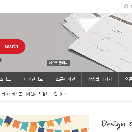
래너
스데코
디자인카드
소품디자인
상황별 패키지
업종
세요! 비즈폼 디자인이 해결해 드립니다!