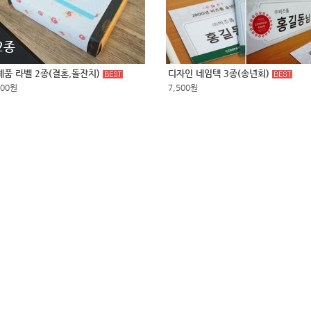
2종
례품 라벨 2종(결혼,돌잔치)
디자인 네임텍 3종(송년회)
500원
7,500원