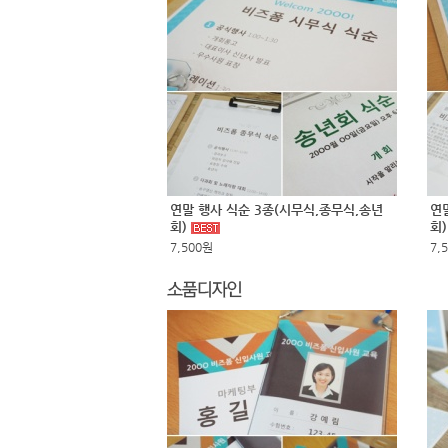
연말 행사 식순 3종(시무식,종무식,송년
연
회)
회
7,500원
7,