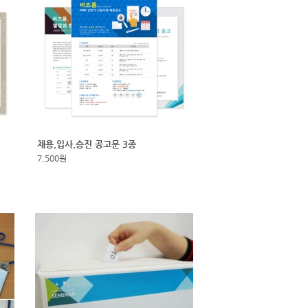
채용,입사,승진 공고문 3종
7,500원