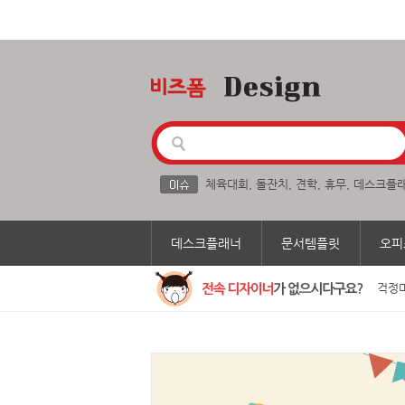
체육대회
,
돌잔치
,
견학
,
휴무
,
데스크플
데스크플래너
문서템플릿
오피
걱정마