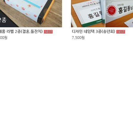
2종
례품 라벨 2종(결혼,돌잔치)
디자인 네임텍 3종(송년회)
500원
7,500원