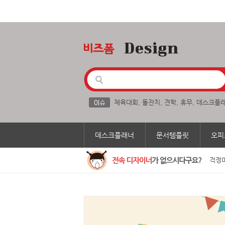
체육대회
,
돌잔치
,
견학
,
휴무
,
데스크플
데스크플래너
문서템플릿
오피
걱정마