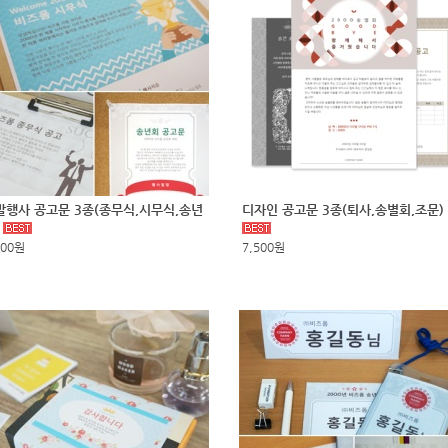
말행사 공고문 3종(종무식,시무식,송년
디자인 공고문 3종(퇴사,송별회,조문)
)
500원
7,500원