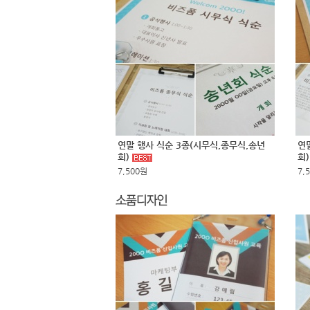
연말 행사 식순 3종(시무식,종무식,송년
연
회)
회
7,500원
7,