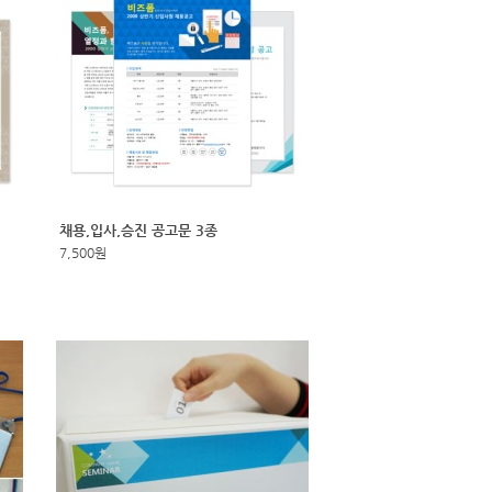
채용,입사,승진 공고문 3종
7,500원