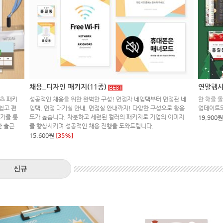
채용_디자인 패키지(11종)
연말행사
츠 패키
성공적인 채용을 위한 완벽한 구성! 면접자 네임택부터 면접관 네
한 해를 
쉽고 편
임택, 면접 대기실 안내, 면접실 안내까지! 다양한 구성으로 활용
업데이트
키기를 통
도가 높습니다. 차분하고 세련된 컬러의 패키지로 기업의 이미지
19,900원
한 출근
를 향상시키며 성공적인 채용 진행을 도와드립니다.
15,600원
[35%]