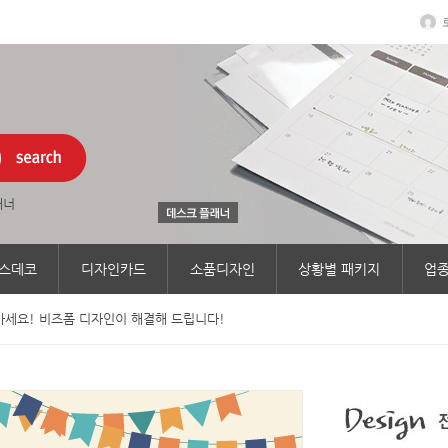
래너
스데코
디자인카드
소품디자인
상황별 패키지
업종
세요! 비즈폼 디자인이 해결해 드립니다!