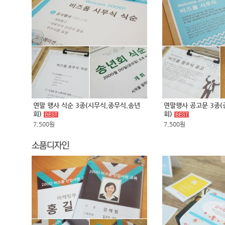
연말 행사 식순 3종(시무식,종무식,송년
연말행사 공고문 3종(
회)
회)
7,500원
7,500원