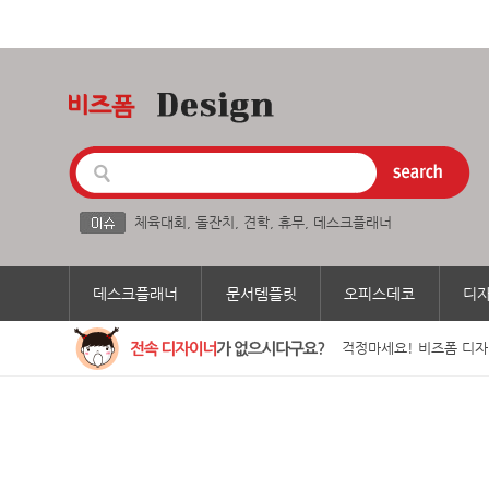
체육대회
,
돌잔치
,
견학
,
휴무
,
데스크플래너
데스크플래너
문서템플릿
오피스데코
디
걱정마세요! 비즈폼 디자