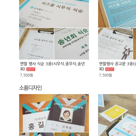
연말 행사 식순 3종(시무식,종무식,송년
연말행사 공고문 3종(
회)
회)
7,500원
7,500원