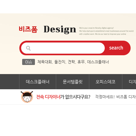
체육대회
,
돌잔치
,
견학
,
휴무
,
데스크플래너
데스크플래너
문서템플릿
오피스데코
디
걱정마세요! 비즈폼 디자