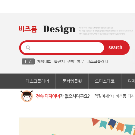
체육대회
,
돌잔치
,
견학
,
휴무
,
데스크플래너
데스크플래너
문서템플릿
오피스데코
디
걱정마세요! 비즈폼 디자