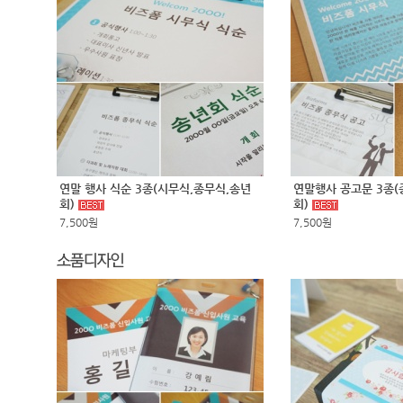
연말 행사 식순 3종(시무식,종무식,송년
연말행사 공고문 3종(
회)
회)
7,500원
7,500원