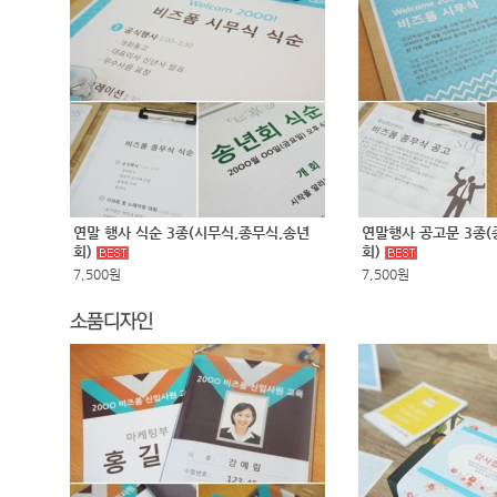
연말 행사 식순 3종(시무식,종무식,송년
연말행사 공고문 3종(
회)
회)
7,500원
7,500원