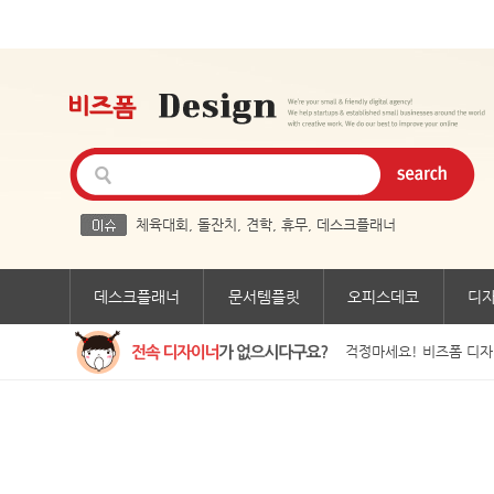
체육대회
,
돌잔치
,
견학
,
휴무
,
데스크플래너
데스크플래너
문서템플릿
오피스데코
디
걱정마세요! 비즈폼 디자