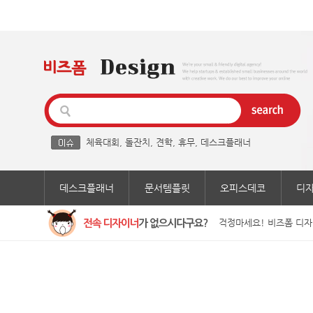
체육대회
,
돌잔치
,
견학
,
휴무
,
데스크플래너
데스크플래너
문서템플릿
오피스데코
디
걱정마세요! 비즈폼 디자