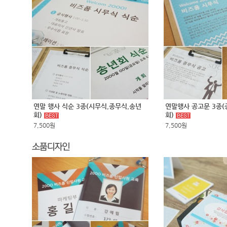
연말 행사 식순 3종(시무식,종무식,송년
연말행사 공고문 3종(
회)
회)
7,500원
7,500원