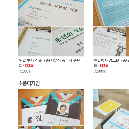
연말 행사 식순 3종(시무식,종무식,송년
연말행사 공고문 3종(
회)
회)
7,500원
7,500원