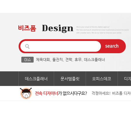
체육대회
,
돌잔치
,
견학
,
휴무
,
데스크플래너
데스크플래너
문서템플릿
오피스데코
디
걱정마세요! 비즈폼 디자