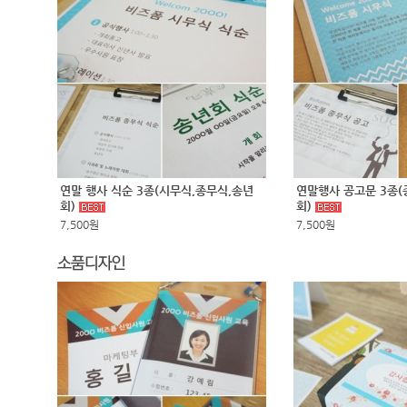
연말 행사 식순 3종(시무식,종무식,송년
연말행사 공고문 3종(
회)
회)
7,500원
7,500원