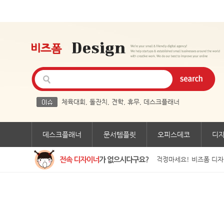
체육대회
,
돌잔치
,
견학
,
휴무
,
데스크플래너
데스크플래너
문서템플릿
오피스데코
디
걱정마세요! 비즈폼 디자