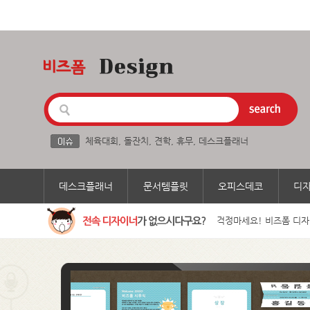
체육대회
,
돌잔치
,
견학
,
휴무
,
데스크플래너
데스크플래너
문서템플릿
오피스데코
디
걱정마세요! 비즈폼 디자