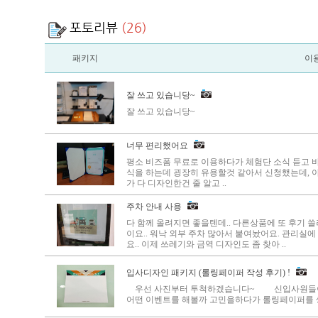
포토리뷰
(26)
패키지
이
잘 쓰고 있습니당~
잘 쓰고 있습니당~
너무 편리했어요
평소 비즈폼 무료로 이용하다가 체험단 소식 듣고
식을 하는데 굉장히 유용할것 같아서 신청했는데, 
가 다 디자인한건 줄 알고 ..
주차 안내 사용
다 함께 올려지면 좋을텐데.. 다른상품에 또 후기 쓸
이요.. 워낙 외부 주차 많아서 붙여놨어요. 관리실
요.. 이제 쓰레기와 금역 디자인도 좀 찾아 ..
입사디자인 패키지 (롤링페이퍼 작성 후기) !
우선 사진부터 투척하겠습니다~ 신입사원들이 
어떤 이벤트를 해볼까 고민을하다가 롤링페이퍼를 생