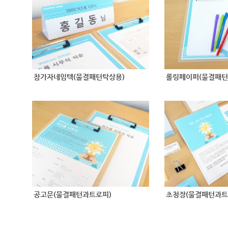
참가자네임텍(물결패턴탁상용)
롤링페이퍼(물결패턴
공고문(물결패턴과트로피)
초청장(물결패턴과트