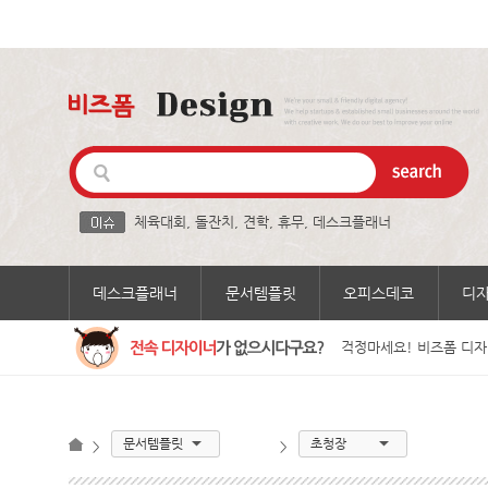
체육대회
,
돌잔치
,
견학
,
휴무
,
데스크플래너
데스크플래너
문서템플릿
오피스데코
디
걱정마세요! 비즈폼 디자
문서템플릿
초청장
>
>