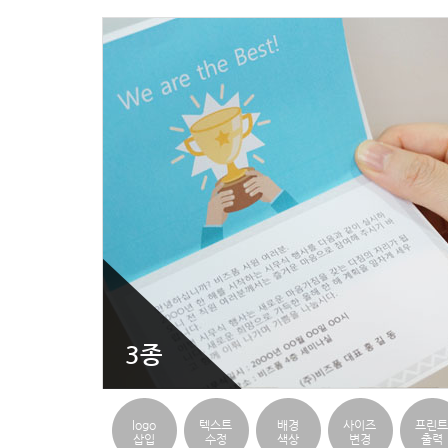
3종
logo
텍스트
배경
사이즈
프린트
삽입
수정
색상
변경
출력