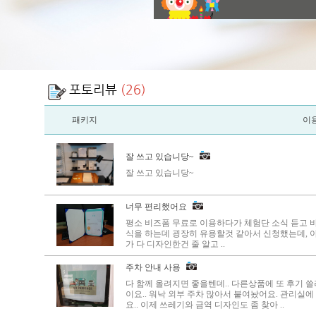
포토리뷰
(26)
패키지
이
잘 쓰고 있습니당~
잘 쓰고 있습니당~
너무 편리했어요
평소 비즈폼 무료로 이용하다가 체험단 소식 듣고
식을 하는데 굉장히 유용할것 같아서 신청했는데, 
가 다 디자인한건 줄 알고 ..
주차 안내 사용
다 함께 올려지면 좋을텐데.. 다른상품에 또 후기 쓸
이요.. 워낙 외부 주차 많아서 붙여놨어요. 관리실
요.. 이제 쓰레기와 금역 디자인도 좀 찾아 ..