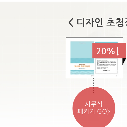
< 디자인 초청
20%↓
시무식
패키지 GO>