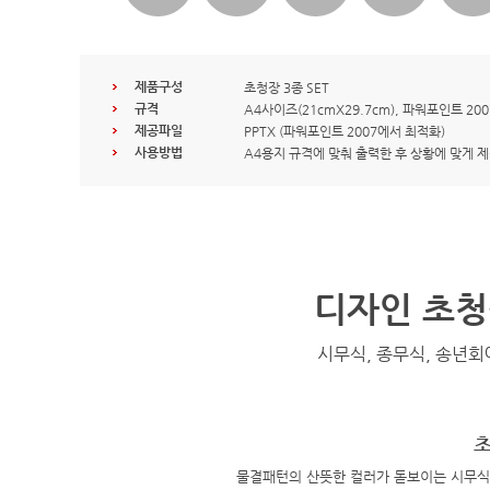
제품구성
초청장 3종 SET
규격
A4사이즈(21cmX29.7cm), 파워포인트 20
제공파일
PPTX (파워포인트 2007에서 최적화)
사용방법
A4용지 규격에 맞춰 출력한 후 상황에 맞게 
디자인 초청
시무식, 종무식, 송년회
물결패턴의 산뜻한 컬러가 돋보이는 시무식