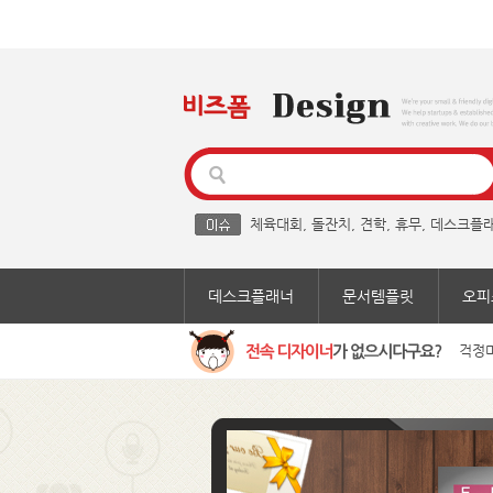
체육대회
,
돌잔치
,
견학
,
휴무
,
데스크플
데스크플래너
문서템플릿
오피
걱정마