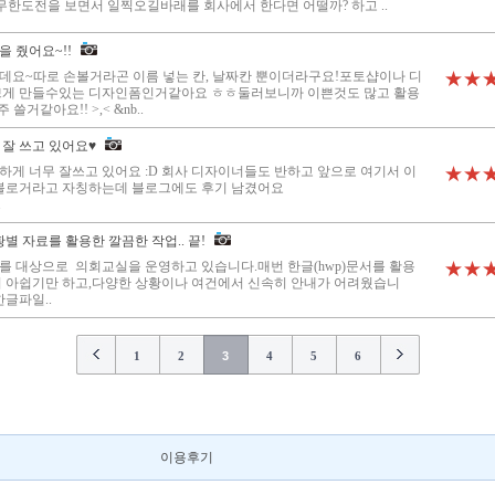
무한도전을 보면서 일찍오길바래를 회사에서 한다면 어떨까? 하고 ..
 줬어요~!!
데요~따로 손볼거라곤 이름 넣는 칸, 날짜칸 뿐이더라구요!포토샵이나 디
★★
쁘게 만들수있는 디자인폼인거같아요 ㅎㅎ둘러보니까 이쁜것도 많고 활용
거같아요!! >,< &nb..
 잘 쓰고 있어요♥
게 너무 잘쓰고 있어요 :D 회사 디자이너들도 반하고 앞으로 여기서 이
★★
블로거라고 자칭하는데 블로그에도 후기 남겼어요
.
별 자료를 활용한 깔끔한 작업.. 끝!
를 대상으로 의회교실을 운영하고 있습니다.매번 한글(hwp)문서를 활용
★★
이 아쉽기만 하고,다양한 상황이나 여건에서 신속히 안내가 어려웠습니
한글파일..
1
2
3
4
5
6
이용후기