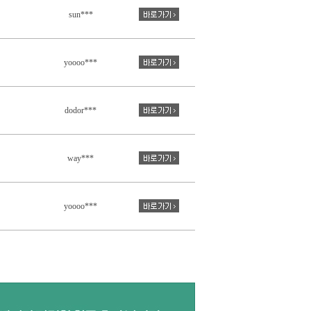
sun***
yoooo***
dodor***
way***
yoooo***