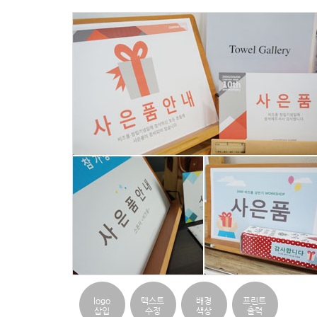
logo
텍스트
배경
프린트
삽입
수정
색상
출력