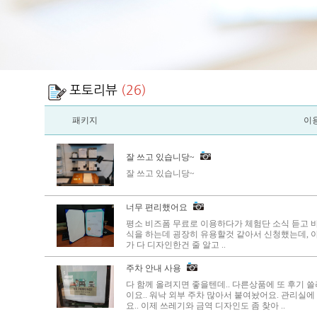
포토리뷰
(26)
패키지
이
잘 쓰고 있습니당~
잘 쓰고 있습니당~
너무 편리했어요
평소 비즈폼 무료로 이용하다가 체험단 소식 듣고
식을 하는데 굉장히 유용할것 같아서 신청했는데, 
가 다 디자인한건 줄 알고 ..
주차 안내 사용
다 함께 올려지면 좋을텐데.. 다른상품에 또 후기 쓸
이요.. 워낙 외부 주차 많아서 붙여놨어요. 관리실
요.. 이제 쓰레기와 금역 디자인도 좀 찾아 ..