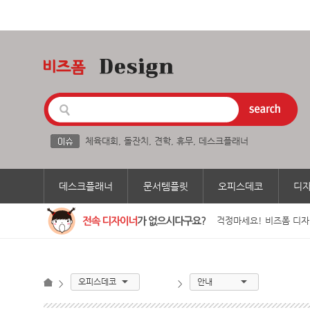
체육대회
,
돌잔치
,
견학
,
휴무
,
데스크플래너
데스크플래너
문서템플릿
오피스데코
디
걱정마세요! 비즈폼 디자
오피스데코
안내
>
>