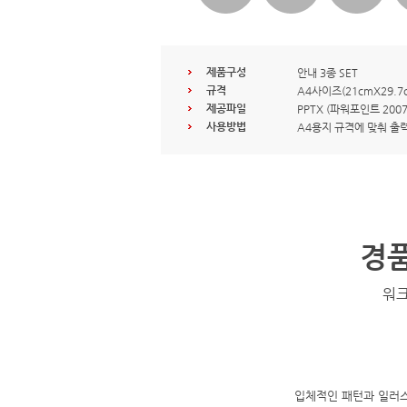
제품구성
안내 3종 SET
규격
A4사이즈(21cmX29.7
제공파일
PPTX (파워포인트 200
사용방법
A4용지 규격에 맞춰 출
경품
워크
입체적인 패턴과 일러스