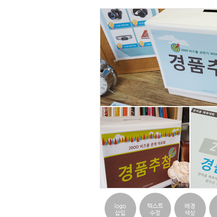
logo
텍스트
배경
삽입
수정
색상