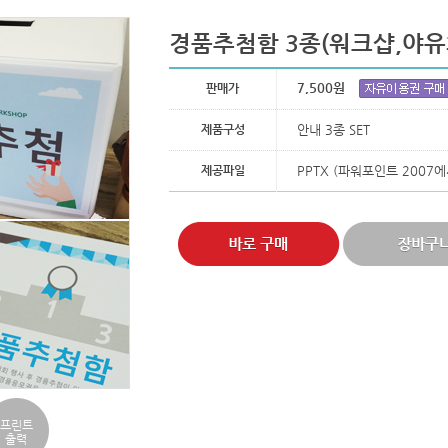
경품추첨함 3종(워크샵,야유
7,500원
판매가
제품구성
안내 3종 SET
제공파일
PPTX (파워포인트 2007
프린트
출력