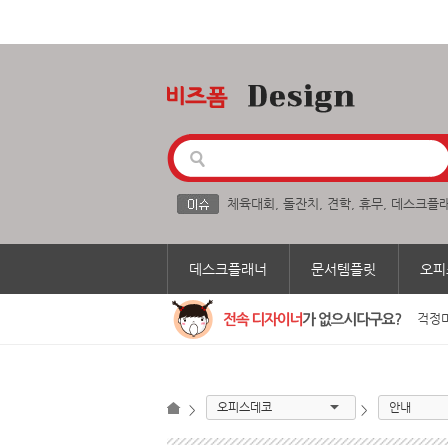
체육대회
,
돌잔치
,
견학
,
휴무
,
데스크플
데스크플래너
문서템플릿
오피
걱정마
오피스데코
안내
>
>