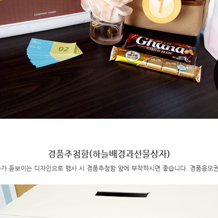
경품추첨함(하늘배경과선물상자)
가 돋보이는 디자인으로 행사 시 경품추첨함 앞에 부착하시면 좋습니다. 경품응모권