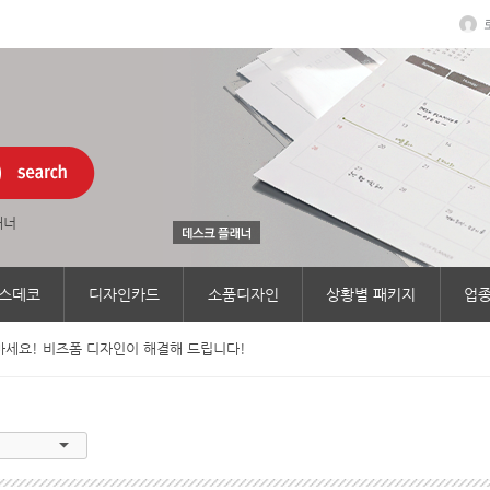
래너
스데코
디자인카드
소품디자인
상황별 패키지
업종
세요! 비즈폼 디자인이 해결해 드립니다!