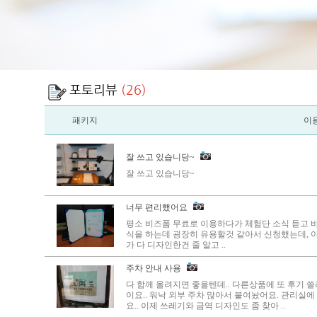
포토리뷰
(26)
패키지
이
잘 쓰고 있습니당~
잘 쓰고 있습니당~
너무 편리했어요
평소 비즈폼 무료로 이용하다가 체험단 소식 듣고
식을 하는데 굉장히 유용할것 같아서 신청했는데, 
가 다 디자인한건 줄 알고 ..
주차 안내 사용
다 함께 올려지면 좋을텐데.. 다른상품에 또 후기 쓸
이요.. 워낙 외부 주차 많아서 붙여놨어요. 관리실
요.. 이제 쓰레기와 금역 디자인도 좀 찾아 ..