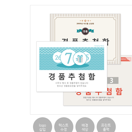
logo
텍스트
배경
프린트
삽입
수정
색상
출력