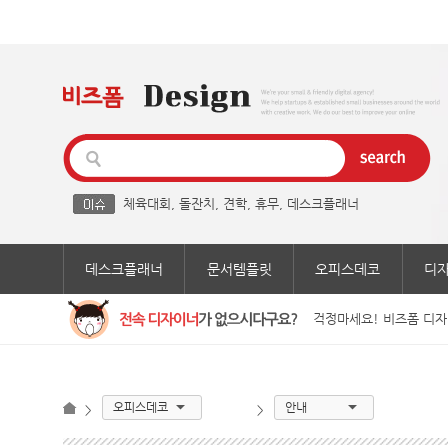
체육대회
,
돌잔치
,
견학
,
휴무
,
데스크플래너
데스크플래너
문서템플릿
오피스데코
디
걱정마세요! 비즈폼 디자
오피스데코
안내
>
>