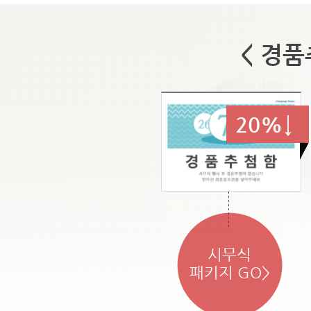
< 경품
20%↓
시무식
패키지 GO>