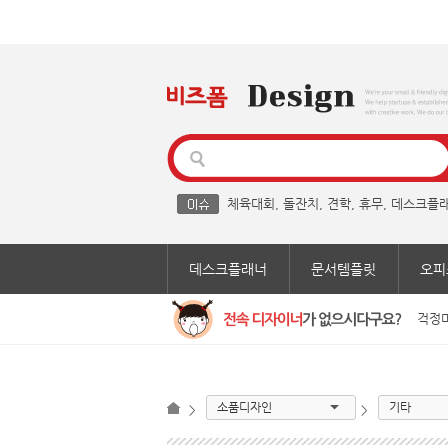
체육대회
,
돌잔치
,
견학
,
휴무
,
데스크플
데스크플래너
문서템플릿
오피
걱정마
소품디자인
기타
>
>