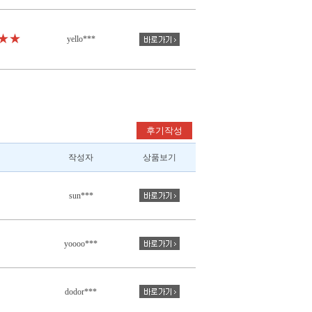
★★
yello***
후기작성
작성자
상품보기
sun***
yoooo***
dodor***