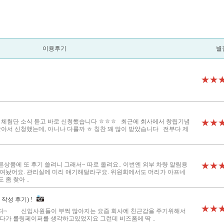
이용후기
별
★★
 체험단 소식 듣고 바로 신청했습니다 ㅎㅎㅎ 최근에 회사에서 창립기념
★★
아서 신청했는데, 아니나 다를까 ㅎ 칭찬 꽤 많이 받았습니다 전부다 제
른상품에 또 후기 쓸려니 그래서~ 따로 올려요.. 이번엔 외부 차량 알림용
★★
 붙여놨어요. 관리실에 미리 얘기해달라구요. 위원회에서도 머리가 아프네
 좀 찾아 ..
작성 후기) !
★★
~ 신입사원들이 부쩍 많아지는 요즘 회사에 친근감을 주기위해서
다가 롤링페이퍼를 생각하고있었지요 그런데 비즈폼에 딱 ..