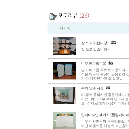
포토리뷰
(26)
패키지
잘 쓰고 있습니당~
잘 쓰고 있습니당~
너무 편리했어요
평소 비즈폼 무료로 이용하다가
식을 하는데 굉장히 유용할것 같
가 다 디자인한건 줄 알고 ..
주차 안내 사용
다 함께 올려지면 좋을텐데.. 다
이요.. 워낙 외부 주차 많아서
요.. 이제 쓰레기와 금역 디자인도
입사디자인 패키지 (롤링페이퍼 
우선 사진부터 투척하겠습니다
어떤 이벤트를 해볼까 고민을하