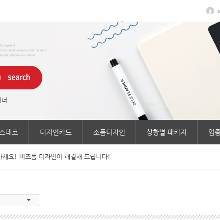
래너
스데코
디자인카드
소품디자인
상황별 패키지
업종
세요! 비즈폼 디자인이 해결해 드립니다!